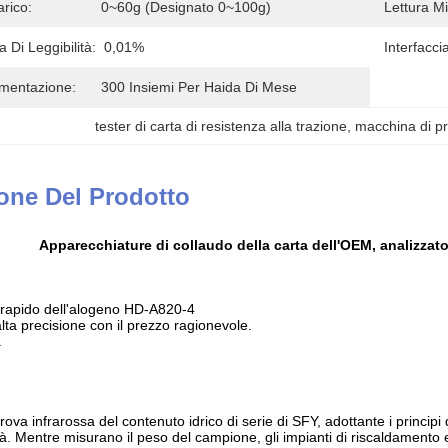
rico:
0~60g (designato 0~100g)
Lettura M
 Di Leggibilità:
0,01%
Interfacci
imentazione:
300 Insiemi Per Haida Di Mese
tester di carta di resistenza alla trazione
, 
macchina di pr
one Del Prodotto
Apparecchiature di collaudo della carta dell'OEM, analizzato
à rapido dell'alogeno HD-A820-4
alta precisione con il prezzo ragionevole.
.
ova infrarossa del contenuto idrico di serie di SFY, adottante i principi
tà. Mentre misurano il peso del campione, gli impianti di riscaldamento