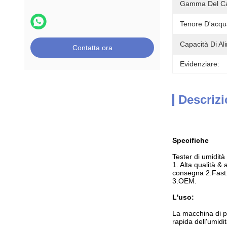
Gamma Del Ca
Tenore D'acqua
Capacità Di Al
Contatta ora
Evidenziare:
Descrizi
Specifiche
Tester di umidit
1. Alta qualità & 
consegna 2.Fast
3.OEM.
L'uso:
La macchina di pr
rapida dell'umidi