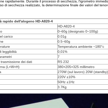
ione rapidamente. Durante il processo di secchezza, l'igrometro immedi
o di secchezza realizzato, la determinazione finale dei valori del teno
tà rapido dell'alogeno HD-A820-4
HD-A820-4
co
0~60g (designato 0~100g)
el carico
0.01g
ne
0.5~60g
rature
Temperatura ambiente ~180°c
 leggibilità
0,01%
arametri
7
a trasmissione dei dati
RS 232
erna (L×W×H)
380×205×325 millimetro
a
270W (sul lavoro) 20W (standby)
220V ±10%
50Hz ±1Hz
3.7Kg