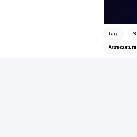
Tag:
S
Attrezzatura
Link Veloce
Cont
Casa
I
St
Chi Siamo
di