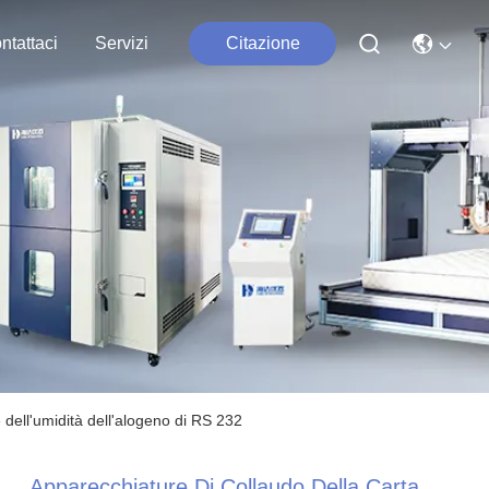
ntattaci
Servizi
Citazione
 dell'umidità dell'alogeno di RS 232
Apparecchiature Di Collaudo Della Carta