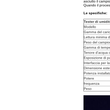
asciutto il camp
Quando il process
Le specifiche:
Tester di umidi
Modello
Gamma del cari
Lettura minima d
Peso del campio
Gamma di tempe
Tenore d'acqua di
Esposizione di p
Interfaccia per l
Dimensione est
Potenza installat
Potere
frequenza
Peso