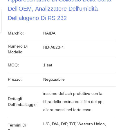
Dell'OEM, Analizzatore Dell'umidità
Dell'alogeno Di RS 232
Marchio:
HAIDA
Numero Di
HD-A820-4
Modello:
MOQ:
1 set
Prezzo:
Negoziabile
insieme del ach protettivo con la
Dettagli
fibra della resina ed il film dei pp,
Dell'imballaggio:
allora messi nel forte caso
L/C, D/A, D/P, T/T, Western Union,
Termini Di