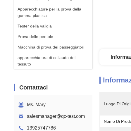
Apparecchiature per la prova della
gomma plastica
Tester della valigia
Prova delle pentole
Macchina di prova dei passeggiatori
Informaz
apparecchiatura di collaudo del
tessuto
Macchina standard della prova di ISTA
Informaz
Attrezzatura per il test della batteria
Contattaci
Macchina di analisi chimica
Luogo Di Origi
Ms. Mary
Apparecchiature per la prova
dell'inflamabilità
salesmanager@qc-test.com
Nome Di Prodo
13925747786