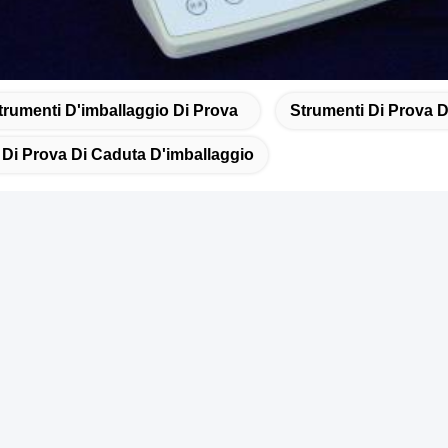
trumenti D'imballaggio Di Prova
Strumenti Di Prova D
 Di Prova Di Caduta D'imballaggio
atto rapido
ndirizzo
anza 105, costruzione F4, distretto F, città di Tianan Digital,
stretto di Nancheng, città di Dongguan, provincia del