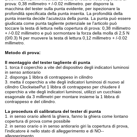
prova: 0,38 millimetro + /-0.02 millimetro. per disporre la
macchina del tester sulla punta evidente, per ispezionare la
profondità specificata della punta inserita. La profondità della
punta inserita decide l'acutezza della punta. La punta può essere
giudicata come punta tagliente potenziale se l'articolo può
toccare la testa di lettura nella copertura di prova: 0,38 millimetro
+ /-0.02 millimetro e può sormontare la forza della molla di 2,5 N
(0/0.3) N per muovere la testa di lettura 0,12 millimetro + /-0.02
millimetro.
Metodo di prova:
Il montaggio del tester tagliente di punta
1. torca il coperchio a vite del dispositivo degli indicatori luminosi
in senso antiorario
2. disponga 1 libbra di contrappeso in cilindro
3. metta il coperchio a vite degli indicatori luminosi di nuovo al
cilindro ClockwisePut 1 libbra di contrappeso per chiudere il
coperchio a vite degli indicatori luminosi, utilizzi un cucchiaio
esagonale da 3 millimetri per montare insieme la 1 libbra di
contrappeso e del cilindro.
La procedura di calibratura del tester di punta
1. in senso orario allenti la ghiera, fanno la ghiera come lontano
copertura di prova come possibile
2. in senso orario o in senso antiorario giri la copertura di prova,
l'indicatore è nello stato di alleggerimento e di NO--
alleggerimento