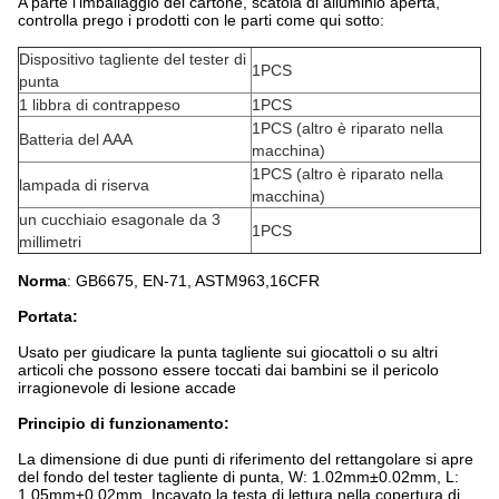
A parte l'imballaggio del cartone, scatola di alluminio aperta,
controlla prego i prodotti con le parti come qui sotto:
Dispositivo tagliente del tester di
1PCS
punta
1 libbra di contrappeso
1PCS
1PCS (altro è riparato nella
Batteria del AAA
macchina)
1PCS (altro è riparato nella
lampada di riserva
macchina)
un cucchiaio esagonale da 3
1PCS
millimetri
Norma
: GB6675, EN-71, ASTM963,16CFR
Portata:
Usato per giudicare la punta tagliente sui giocattoli o su altri
articoli che possono essere toccati dai bambini se il pericolo
irragionevole di lesione accade
Principio di funzionamento:
La dimensione di due punti di riferimento del rettangolare si apre
del fondo del tester tagliente di punta, W: 1.02mm±0.02mm, L:
1.05mm±0.02mm. Incavato la testa di lettura nella copertura di