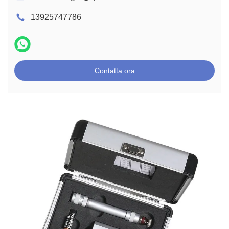
13925747786
Contatta ora