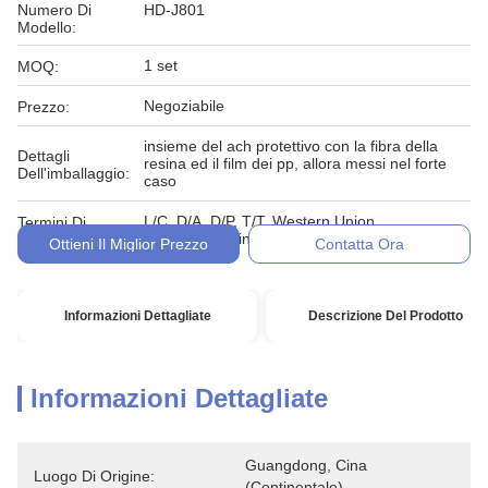
Numero Di
HD-J801
Modello:
1 set
MOQ:
Negoziabile
Prezzo:
insieme del ach protettivo con la fibra della
Dettagli
resina ed il film dei pp, allora messi nel forte
Dell'imballaggio:
caso
L/C, D/A, D/P, T/T, Western Union,
Termini Di
MoneyGram, in denaro, impegno
Pagamento:
Ottieni Il Miglior Prezzo
Contatta Ora
Informazioni Dettagliate
Descrizione Del Prodotto
Informazioni Dettagliate
Guangdong, Cina 
Luogo Di Origine:
(continentale)