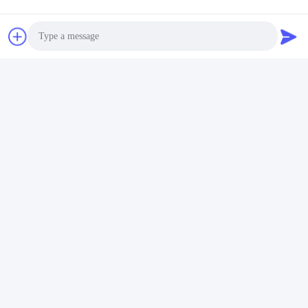
Electronic Macchina Di Controllo Universale
Macchina Di Prova Di Resistenza Alla Compressione
Photo
Contatto rapido
Video Call
Indirizzo
Audio Call
Stanza 105, costruzione F4, distretto F, città di Tianan
Digital, distretto di Nancheng, città di Dongguan, provincia
del Guangdong, Cina
tel
86-0769-89055588
E-mail