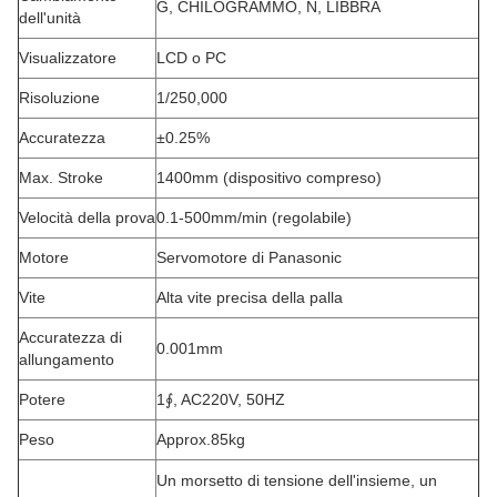
G, CHILOGRAMMO, N, LIBBRA
dell'unità
Visualizzatore
LCD o PC
Risoluzione
1/250,000
Accuratezza
±0.25%
Max. Stroke
1400mm (dispositivo compreso)
Velocità della prova
0.1-500mm/min (regolabile)
Motore
Servomotore di Panasonic
Vite
Alta vite precisa della palla
Accuratezza di
0.001mm
allungamento
Potere
1∮, AC220V, 50HZ
Peso
Approx.85kg
Un morsetto di tensione dell'insieme, un