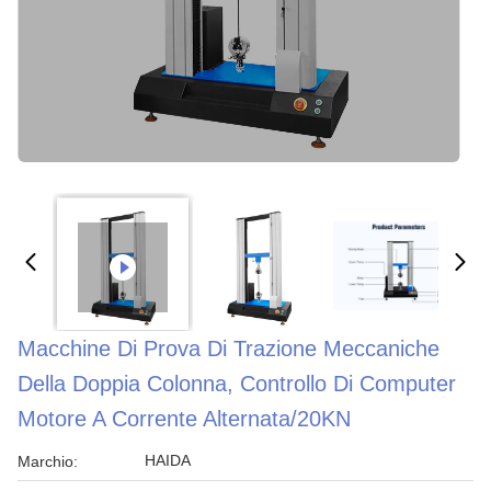
Macchine Di Prova Di Trazione Meccaniche
Della Doppia Colonna, Controllo Di Computer
Motore A Corrente Alternata/20KN
HAIDA
Marchio: