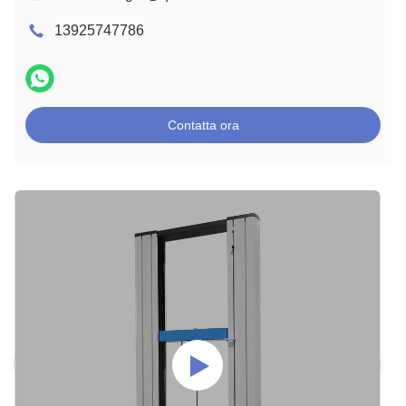
13925747786
Contatta ora