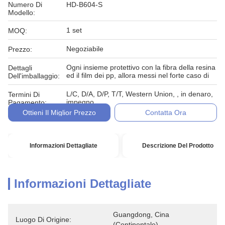
Numero Di
HD-B604-S
Modello:
1 set
MOQ:
Negoziabile
Prezzo:
Ogni insieme protettivo con la fibra della resina
Dettagli
ed il film dei pp, allora messi nel forte caso di
Dell'imballaggio:
L/C, D/A, D/P, T/T, Western Union, , in denaro,
Termini Di
impegno
Pagamento:
Ottieni Il Miglior Prezzo
Contatta Ora
Informazioni Dettagliate
Descrizione Del Prodotto
Informazioni Dettagliate
Guangdong, Cina 
Luogo Di Origine:
(continentale)