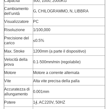
Capacità
500, 1000, 2000KG
Cambiamento
G, CHILOGRAMMO, N, LIBBRA
dell'unità
Visualizzatore
PC
Risoluzione
1/100,000
Precisione del
≤0.5%
carico
Max. Stroke
1200mm (a parte il dispositivo)
Velocità della
0.1-500mm/min (regolabile)
prova
Motore
Motore a corrente alternata
Vite
Alta vite precisa della palla
Accuratezza di
0.001mm
allungamento
Potere
1∮, AC220V, 50HZ