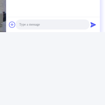
Photo
Video Call
Audio Call