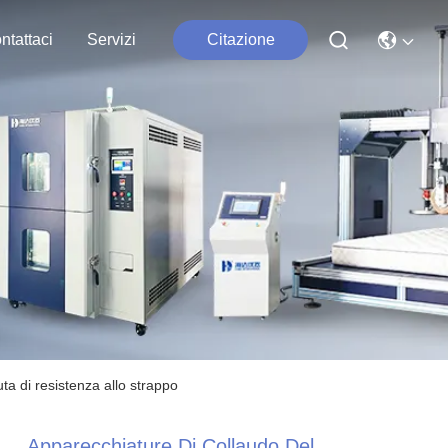
ntattaci
Servizi
Citazione
ta di resistenza allo strappo
Apparecchiature Di Collaudo Del