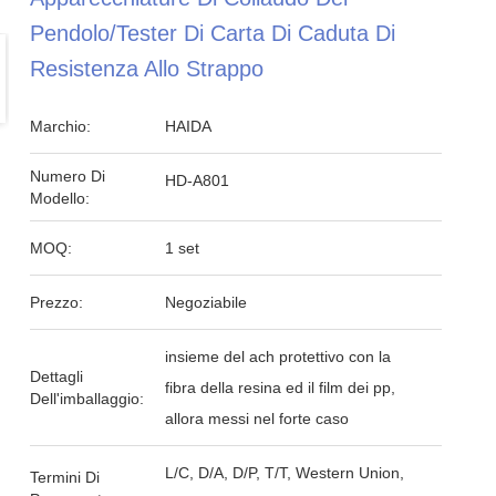
Pendolo/tester Di Carta Di Caduta Di
Resistenza Allo Strappo
Marchio:
HAIDA
Numero Di
HD-A801
Modello:
MOQ:
1 set
Prezzo:
Negoziabile
insieme del ach protettivo con la
Dettagli
fibra della resina ed il film dei pp,
Dell'imballaggio:
allora messi nel forte caso
L/C, D/A, D/P, T/T, Western Union,
Termini Di