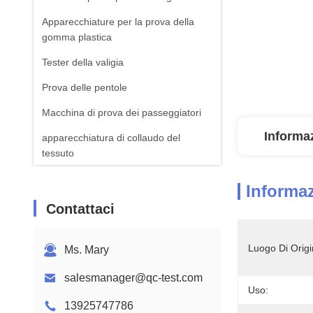
Apparecchiature per la prova della
gomma plastica
Tester della valigia
Prova delle pentole
Macchina di prova dei passeggiatori
Informaz
apparecchiatura di collaudo del
tessuto
Macchina standard della prova di ISTA
Informaz
Attrezzatura per il test della batteria
Contattaci
Macchina di analisi chimica
Luogo Di Origi
Ms. Mary
Apparecchiature per la prova
dell'inflamabilità
salesmanager@qc-test.com
Uso:
13925747786