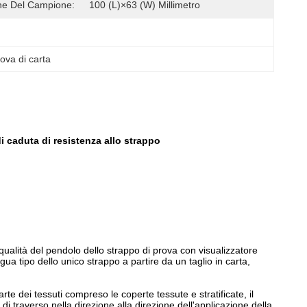
ne Del Campione:
100 (L)×63 (W) Millimetro
ova di carta
i caduta di resistenza allo strappo
a qualità del pendolo dello strappo di prova con visualizzatore
ua tipo dello unico strappo a partire da un taglio in carta,
rte dei tessuti compreso le coperte tessute e stratificate, il
 di traverso nella direzione alla direzione dell'applicazione della