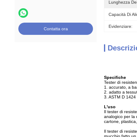
Lunghezza Dell
Capacità Di Al
Evidenziare:
Contatta ora
Descrizi
Specifiche
Tester di resiste
1. accurato, a ba
2. adatto a tessu
3. ASTM D 1424
L'uso
Il tester di resi
analogico per la 
cartone, plastica
Il tester di resi
mucchio fatto un s