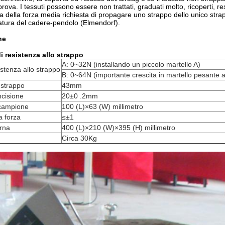
rova. I tessuti possono essere non trattati, graduati molto, ricoperti, res
a della forza media richiesta di propagare uno strappo dello unico stra
atura del cadere-pendolo (Elmendorf).
ne
di resistenza allo strappo
A: 0~32N (installando un piccolo martello A)
istenza allo strappo
B: 0~64N (importante crescita in martello pesante a
 strappo
43mm
ncisione
20±0 .2mm
campione
100 (L)×63 (W) millimetro
a forza
≤±1
rna
400 (L)×210 (W)×395 (H) millimetro
Circa 30Kg