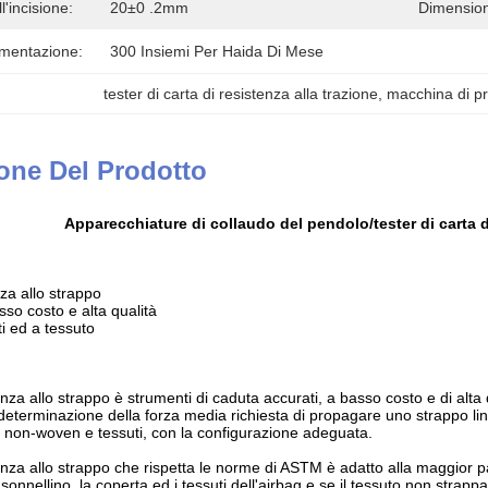
'incisione:
20±0 .2mm
Dimensio
imentazione:
300 Insiemi Per Haida Di Mese
tester di carta di resistenza alla trazione
, 
macchina di pr
one Del Prodotto
Apparecchiature di collaudo del pendolo/tester di carta d
nza allo strappo
sso costo e alta qualità
ti ed a tessuto
stenza allo strappo è strumenti di caduta accurati, a basso costo e di alt
determinazione della forza media richiesta di propagare uno strappo ling
, non-woven e tessuti, con la configurazione adeguata.
stenza allo strappo che rispetta le norme di ASTM è adatto alla maggior pa
onnellino, la coperta ed i tessuti dell'airbag e se il tessuto non strappa