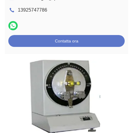
13925747786
Contatta ora