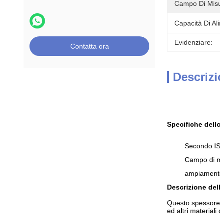
Campo Di Misu
Capacità Di Al
Evidenziare:
Contatta ora
Descrizi
Specifiche dell
Secondo I
Campo di 
ampiamente
Descrizione del
Questo spessore 
ed altri material