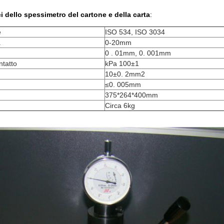
i dello spessimetro del cartone e della carta
:
e
ISO 534, ISO 3034
a
0-20mm
0 . 01mm, 0. 001mm
ntatto
kPa 100±1
10±0. 2mm2
≤0. 005mm
375*264*400mm
Circa 6kg