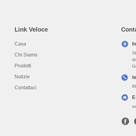
Link Veloce
Cont
Casa
I
St
Chi Siamo
di
Prodotti
G
Notizie
te
8
Contattaci
E
s