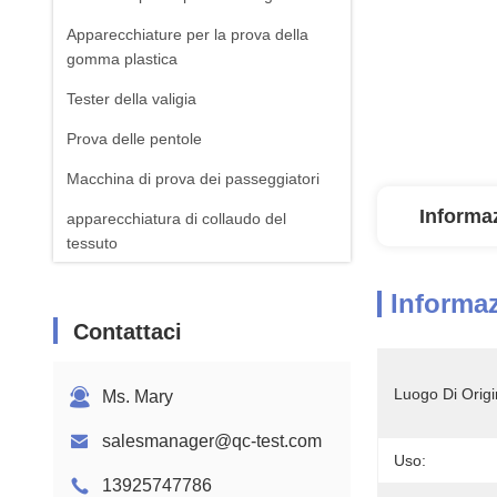
Apparecchiature per la prova della
gomma plastica
Tester della valigia
Prova delle pentole
Macchina di prova dei passeggiatori
Informaz
apparecchiatura di collaudo del
tessuto
Macchina standard della prova di ISTA
Informaz
Attrezzatura per il test della batteria
Contattaci
Macchina di analisi chimica
Luogo Di Origi
Ms. Mary
Apparecchiature per la prova
dell'inflamabilità
salesmanager@qc-test.com
Uso:
13925747786