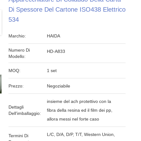
Di Spessore Del Cartone ISO438 Elettrico
534
Marchio:
HAIDA
Numero Di
HD-A833
Modello:
MOQ:
1 set
Prezzo:
Negoziabile
insieme del ach protettivo con la
Dettagli
fibra della resina ed il film dei pp,
Dell'imballaggio:
allora messi nel forte caso
L/C, D/A, D/P, T/T, Western Union,
Termini Di