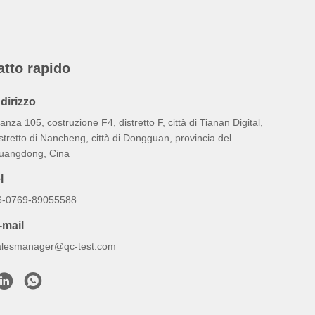
atto rapido
ndirizzo
anza 105, costruzione F4, distretto F, città di Tianan Digital,
stretto di Nancheng, città di Dongguan, provincia del
uangdong, Cina
l
6-0769-89055588
-mail
alesmanager@qc-test.com