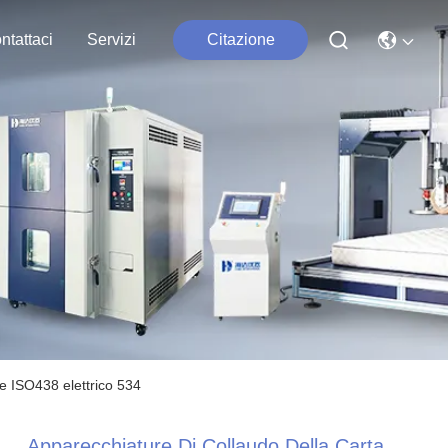
ntattaci
Servizi
Citazione
ne ISO438 elettrico 534
Apparecchiature Di Collaudo Della Carta