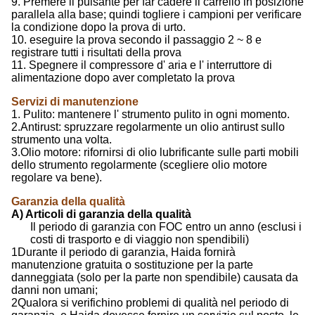
9. Premere il pulsante per far cadere il carrello in posizione
parallela alla base; quindi togliere i campioni per verificare
la condizione dopo la prova di urto.
10. eseguire la prova secondo il passaggio 2 ~ 8 e
registrare tutti i risultati della prova
11. Spegnere il compressore d' aria e l' interruttore di
alimentazione dopo aver completato la prova
Servizi di manutenzione
1. Pulito: mantenere l' strumento pulito in ogni momento.
2.Antirust: spruzzare regolarmente un olio antirust sullo
strumento una volta.
3.Olio motore: rifornirsi di olio lubrificante sulle parti mobili
dello strumento regolarmente (scegliere olio motore
regolare va bene).
Garanzia della qualità
A) Articoli di garanzia della qualità
Il periodo di garanzia con FOC entro un anno (esclusi i
costi di trasporto e di viaggio non spendibili)
1Durante il periodo di garanzia, Haida fornirà
manutenzione gratuita o sostituzione per la parte
danneggiata (solo per la parte non spendibile) causata da
danni non umani;
2Qualora si verifichino problemi di qualità nel periodo di