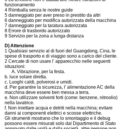
funzionamento
4 Riimballa senza le nostre guide
5 danneggiato per aver preso in prestito da altri
6 danneggiato per modifica autorizzata della macchina
7 danneggiato per la taratura autorizzata
8 Errore di trasbordo autorizzato
9 Servizio per la zona a lunga distanza
D) Attenzione
1 Qualsiasi servizio al di fuori del Guangdong, Cina, le
spese di trasporto e di viaggio sono a carico del cliente.
2 Cercate di non usare l' apparecchio nelle seguenti
situazioni:
A. Vibrazione, per la festa.
b. luce solare diretta.
c. Luoghi caldi, polverosi e umidi.
d. Per garantire la sicurezza, l' alimentazione AC della
macchina deve essere ben messa a terra.
e. Non utilizzare solventi forti (come: benzene, nitroolio)
nella lavatrice.
f. Non iniettare acqua e detriti nella macchina; evitare
danni ai componenti elettrici e scosse elettriche.
Gli strumenti mostrano che lo smontaggio e il debug
possono essere misurati solo dal Dipartimento di Stato
approvato dalle unità e dalla società, altre persone non