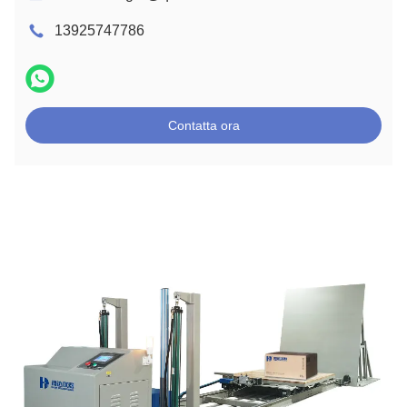
13925747786
Contatta ora