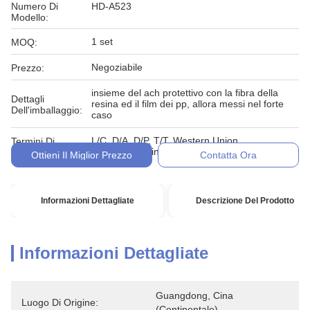
Numero Di
HD-A523
Modello:
1 set
MOQ:
Negoziabile
Prezzo:
insieme del ach protettivo con la fibra della
Dettagli
resina ed il film dei pp, allora messi nel forte
Dell'imballaggio:
caso
L/C, D/A, D/P, T/T, Western Union,
Termini Di
MoneyGram, in denaro, impegno
Pagamento:
Ottieni Il Miglior Prezzo
Contatta Ora
Informazioni Dettagliate
Descrizione Del Prodotto
Informazioni Dettagliate
Guangdong, Cina 
Luogo Di Origine:
(continentale)