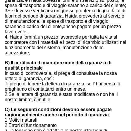
garanzia, e Haida dovesse fornire un servizio sul posto, le
spese di trasporto e di viaggio saranno a carico del cliente;
3Se dovesse verificarsi un grosso problema di qualità al di
fuori del periodo di garanzia, Haida provvederà al servizio
di manutenzione, le spese di trasporto e di viaggio
saranno a carico del cliente,anche pagare per un prezzo
favorevole ;
4. Haida fornirà un prezzo favorevole per tutta la vita al
compratore con i materiali e i pezzi di ricambio utilizzati nel
funzionamento del sistema, manutenzione delle
attrezzature;
B) Il certificato di manutenzione della garanzia di
qualità principale
In caso di controversia, si prega di consultare la nostra
lettera di garanzia, così:
Ti prego di tenere la lettera di garanzia, se l' hai persa, ti
preghiamo di contattarci entro un mese.
2 Se la lettera di garanzia è stata modificata o non ha il
nostro timbro, è inutile.
C) Le seguenti condizioni devono essere pagate
ragionevolmente anche nel periodo di garanzia:
1 Motivi naturali
2 Errori di funzionamento
3 La tensione non è adatta alle nostre istruzioni di